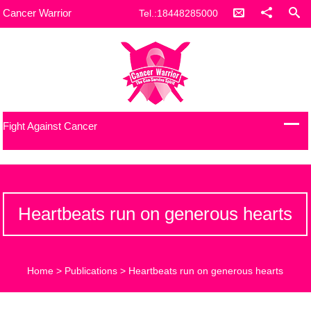
Cancer Warrior
Tel.:18448285000
Fight Against Cancer
Heartbeats run on generous hearts
Home
>
Publications
>
Heartbeats run on generous hearts